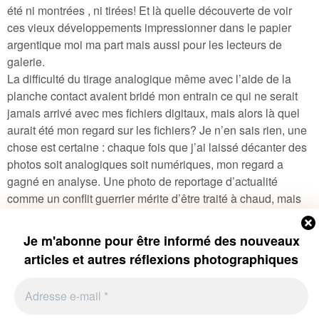
été ni montrées , ni tirées! Et là quelle découverte de voir
ces vieux développements impressionner dans le papier
argentique moi ma part mais aussi pour les lecteurs de
galerie.
La difficulté du tirage analogique même avec l’aide de la
planche contact avaient bridé mon entrain ce qui ne serait
jamais arrivé avec mes fichiers digitaux, mais alors là quel
aurait été mon regard sur les fichiers? Je n’en sais rien, une
chose est certaine : chaque fois que j’ai laissé décanter des
photos soit analogiques soit numériques, mon regard a
gagné en analyse. Une photo de reportage d’actualité
comme un conflit guerrier mérite d’être traité à chaud, mais
les autres qui ne sont pas du ressort de l’actualité (le
paysage, le portrait, l’humanisme, l’action, le graphisme…)
Je m'abonne pour être informé des nouveaux
le lecteur ne s’intéresse pas au côté actuel et là la réflexion
articles et autres réflexions photographiques
et le délai de parution ne sont pas des critères essentiels!
Pour terminer l’attitude du photographe reste un acte
Adresse
e-
important sur le résultat final que les prises de vue soient
mail
analogiques ou digitales, seul une prise de vue non