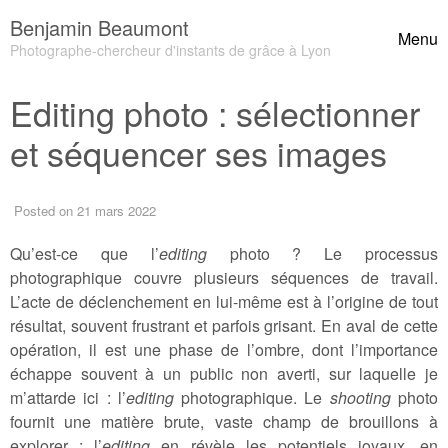
Skip to content
Benjamin Beaumont
Menu
Toggle
Photographe-chercheur d'instants de grâce à Lyon
Editing photo : sélectionner
Header Widgets
et séquencer ses images
Posted
on 21 mars 2022
Qu’est-ce que l’
editing
photo ? Le processus
photographique couvre plusieurs séquences de travail.
L’acte de déclenchement en lui-même est à l’origine de tout
résultat, souvent frustrant et parfois grisant. En aval de cette
opération, il est une phase de l’ombre, dont l’importance
échappe souvent à un public non averti, sur laquelle je
m’attarde ici : l’
editing
photographique. Le
shooting
photo
fournit une matière brute, vaste champ de brouillons à
explorer ; l’
editing
en révèle les potentiels joyaux, en