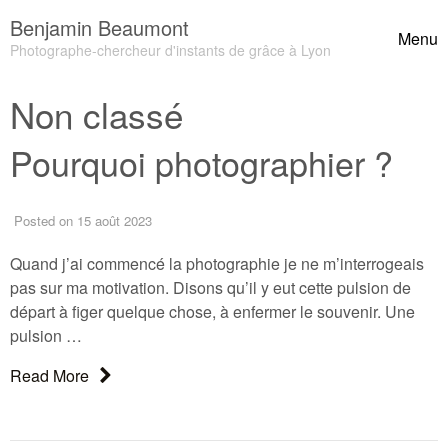
Skip to content
Benjamin Beaumont
Menu
Toggle
Photographe-chercheur d'instants de grâce à Lyon
Non classé
Header Widgets
Pourquoi photographier ?
Posted
on 15 août 2023
Quand j’ai commencé la photographie je ne m’interrogeais
pas sur ma motivation. Disons qu’il y eut cette pulsion de
départ à figer quelque chose, à enfermer le souvenir. Une
pulsion …
About: Pourquoi photographier ?
Read More